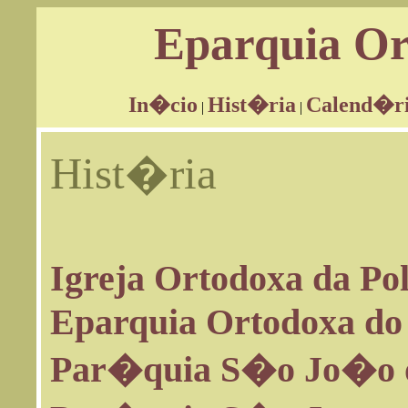
Eparquia Or
In�cio
Hist�ria
Calend�r
|
|
Hist�ria
Igreja Ortodoxa da P
Eparquia Ortodoxa do 
Par�quia S�o Jo�o o 