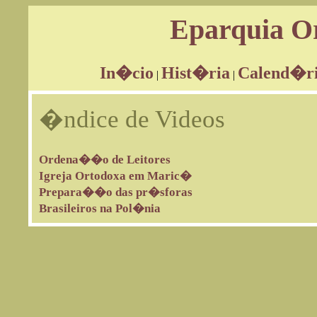
Eparquia Or
In�cio
Hist�ria
Calend�r
|
|
�ndice de Videos
Ordena��o de Leitores
Igreja Ortodoxa em Maric�
Prepara��o das pr�sforas
Brasileiros na Pol�nia