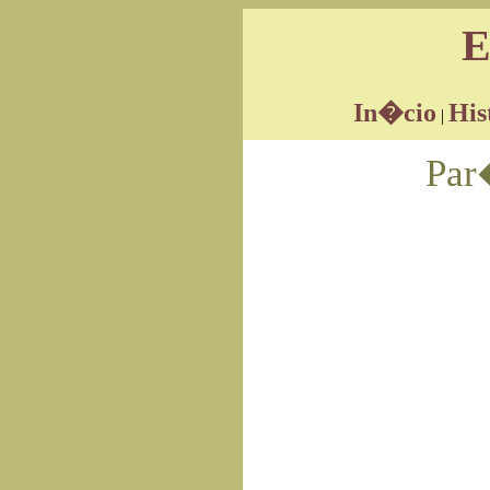
E
In�cio
His
|
Par