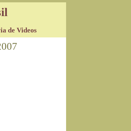
il
ia de Videos
2007