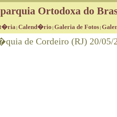
parquia Ortodoxa do Bras
t�ria
Calend�rio
Galeria de Fotos
Galer
|
|
|
�quia de Cordeiro (RJ) 20/05/